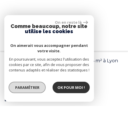
On en reste là
Comme beaucoup, notre site
utilise les cookies
On aimerait vous accompagner pendant
votre visite.
En poursuivant, vous acceptez l'utilisation des
Accueil
Lyon
Appartement de 61.66 m² à Lyon
cookies par ce site, afin de vous proposer des
contenus adaptés et réaliser des statistiques !
< RETOUR
PARAMÉTRER
OK POUR MOI !
LYON 7ème - "Millésime"
PRIX
401 000 €
REF
69-L-MILL-C24