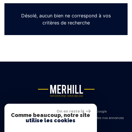
Désolé, aucun bien ne correspond à vos
critères de recherche
On en reste là
© 2026 | Tous droits réservés - Traduction powered by Google
Comme beaucoup, notre site
-
-
-
-
Plan du site
Mentions légales
Liens
Admin
Toutes nos annonces
utilise les cookies