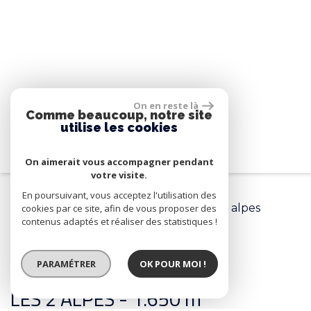
On en reste là
Comme beaucoup, notre site
utilise les cookies
On aimerait vous accompagner pendant
votre visite.
En poursuivant, vous acceptez l'utilisation des
Accueil
Les Deux Alpes
Appartement de 79.61 m² à Les deux alpes
cookies par ce site, afin de vous proposer des
contenus adaptés et réaliser des statistiques !
< RETOUR
PARAMÉTRER
OK POUR MOI !
LES 2 ALPES - 1.650 m