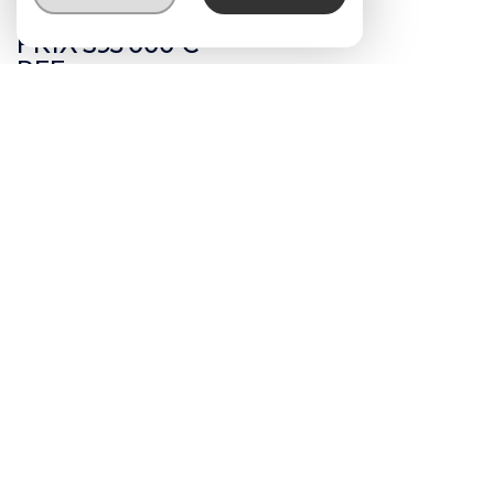
PRIX
395 000 €
REF
69-SFLL-ES.DO.A16
Description de l'offre
Découvrez le privilège d’une adresse citadine…
A mi-chemin entre le centre de SAINTE-FOY-
LES-LYON et le POINT DU JOUR. Au cœur d’un
parc de 2,8 hectares, la résidence « ESPRIT
DOMAINE » bénéficie d’un emplacement
exceptionnel. Secret, en pleine harmonie avec
son environnement, ce lieu unique accueillera
une résidence « Jardin » composée de