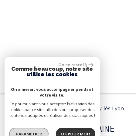
On en reste là
Comme beaucoup, notre site
utilise les cookies
On aimerait vous accompagner pendant
votre visite.
Accueil
Sainte-Foy-lès-Lyon
En poursuivant, vous acceptez l'utilisation des
Appartement de 66.3 m² à Sainte-Foy-lès-Lyon
cookies par ce site, afin de vous proposer des
contenus adaptés et réaliser des statistiques !
EPRIT DOMAINE
< RETOUR
PARAMÉTRER
OK POUR MOI !