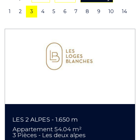
1
2
3
4
5
6
7
8
9
10
14
LES 2 ALPES - 1.650 m
Appartement 54.04 m²
3 Pièces - Les deux alpes