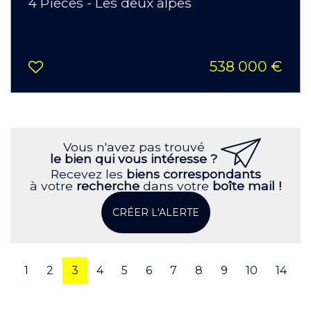
4 Pièces - Les deux alpes
538 000 €
Vous n'avez pas trouvé
le bien qui vous intéresse ?
Recevez les
biens correspondants
à votre
recherche
dans votre
boîte mail !
CRÉER L'ALERTE
1
2
3
4
5
6
7
8
9
10
14