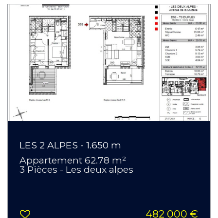
LES 2 ALPES - 1.650 m
Appartement 62.78 m²
3 Pièces - Les deux alpes
482 000 €