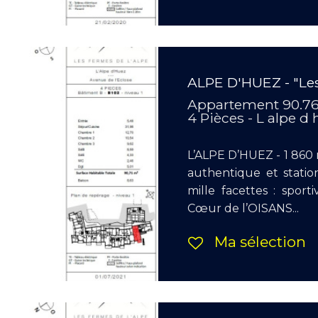
ALPE D'HUEZ - "Les
Appartement 90.7
4 Pièces - L alpe d
L’ALPE D’HUEZ - 1 860 m
authentique et stati
mille facettes : sport
Cœur de l’OISANS...
Ma sélection