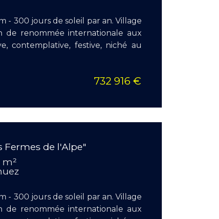
Chambr
 - 300 jours de soleil par an. Village
on de renommée internationale aux
ive, contemplative, festive, niché au
732 916 €
EN S
 Fermes de l'Alpe"
Surface
9 m²
Pièces :
 huez
Chambr
 - 300 jours de soleil par an. Village
on de renommée internationale aux