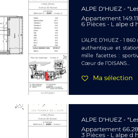
ALPE D'HUEZ - "Les
Appartement 149.1
6 Pièces - L alpe d
L’ALPE D’HUEZ - 1 860 m
authentique et stati
mille facettes : sport
Cœur de l’OISANS...
Ma sélection
ALPE D'HUEZ - "Les
Appartement 66.2
3 Pièces - L alpe d