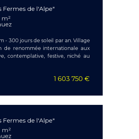
 Fermes de l'Alpe"
Surface
1 m²
Pièces :
 huez
Chambr
 - 300 jours de soleil par an. Village
on de renommée internationale aux
ive, contemplative, festive, niché au
1 603 750 €
EN S
 Fermes de l'Alpe"
Surface
8 m²
Pièces :
 huez