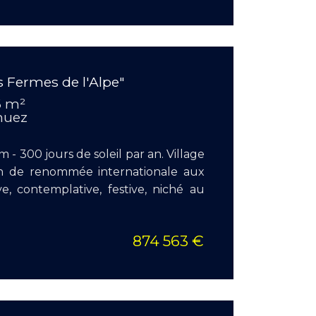
 Fermes de l'Alpe"
Surface
6 m²
Pièces :
 huez
Chambr
 - 300 jours de soleil par an. Village
on de renommée internationale aux
ive, contemplative, festive, niché au
874 563 €
EN S