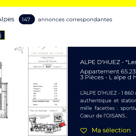
 Alpes
147
annonces correspondantes
j
ALPE D'HUEZ - "Les
Appartement 65.2
3 Pièces - L alpe d
L’ALPE D’HUEZ - 1 860 m
authentique et stati
mille facettes : sport
Cœur de l’OISANS...
Ma sélection