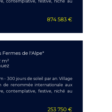
ive, contemplative, festive, niché au
874 583 €
EN S
 Fermes de l'Alpe"
Surface
2 m²
Pièces :
 huez
Chambr
 - 300 jours de soleil par an. Village
on de renommée internationale aux
ive, contemplative, festive, niché au
253 750 €