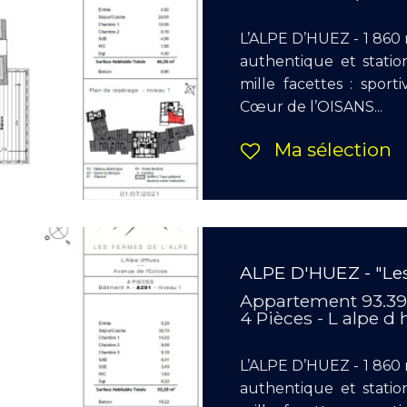
L’ALPE D’HUEZ - 1 860 m
authentique et stati
mille facettes : sport
Cœur de l’OISANS...
Ma sélection
ALPE D'HUEZ - "Les
Appartement 93.3
4 Pièces - L alpe d
L’ALPE D’HUEZ - 1 860 m
authentique et stati