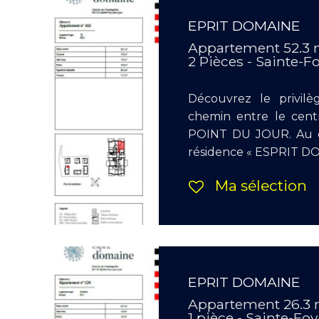
EPRIT DOMAINE
Appartement 52.3 
2 Pièces - Sainte-F
Découvrez le privilè
chemin entre le cen
POINT DU JOUR. Au cœ
résidence « ESPRIT DOM
Ma sélection
EPRIT DOMAINE
Appartement 26.3
1 pièce - Sainte-Fo