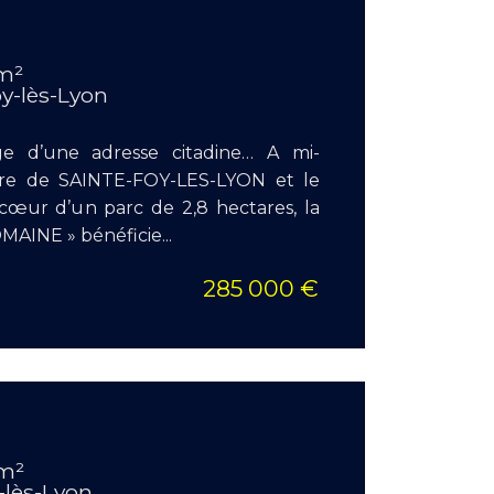
Surface
m²
Pièces :
oy-lès-Lyon
Chambr
ge d’une adresse citadine… A mi-
tre de SAINTE-FOY-LES-LYON et le
ur d’un parc de 2,8 hectares, la
AINE » bénéficie...
285 000 €
EN S
Surface
 m²
Pièces :
y-lès-Lyon