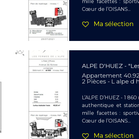
mille facettes : sport
Cœur de l’OISANS...
Ma sélection
ALPE D'HUEZ - "Les
Appartement 40.9
2 Pièces - L alpe d
L’ALPE D’HUEZ - 1 860 m
authentique et stati
mille facettes : sport
Cœur de l’OISANS...
Ma sélection