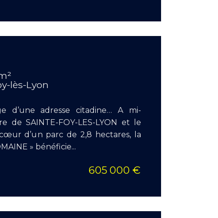
EN S
Surface
 m²
Pièces :
oy-lès-Lyon
Chambr
ge d’une adresse citadine… A mi-
tre de SAINTE-FOY-LES-LYON et le
ur d’un parc de 2,8 hectares, la
AINE » bénéficie...
605 000 €
EN S