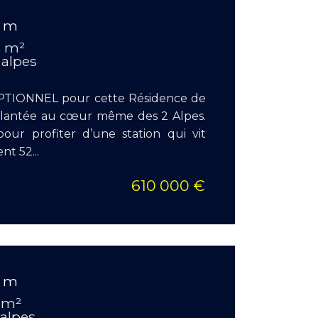
0 m
Surface
3 m²
Pièces :
 alpes
Chambr
IONNEL pour cette Résidence de
mplantée au cœur même des 2 Alpes.
pour profiter d’une station qui vit
t 52...
610 000 €
EN S
0 m
Surface
 m²
Pièces :
 alpes