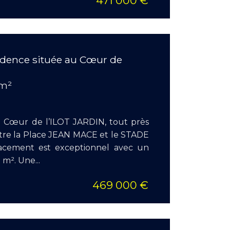
471 000 €
idence située au Cœur de
Surface
Pièces :
 m²
Chambr
u Cœur de l’ILOT JARDIN, tout près
ntre la Place JEAN MACE et le STADE
cement est exceptionnel avec un
 m². Une...
469 000 €
EN S