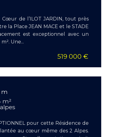
Chambr
u Cœur de l’ILOT JARDIN, tout près
ntre la Place JEAN MACE et le STADE
cement est exceptionnel avec un
 m². Une...
519 000 €
EN S
0 m
Surface
4 m²
Pièces :
 alpes
Chambr
IONNEL pour cette Résidence de
mplantée au cœur même des 2 Alpes.