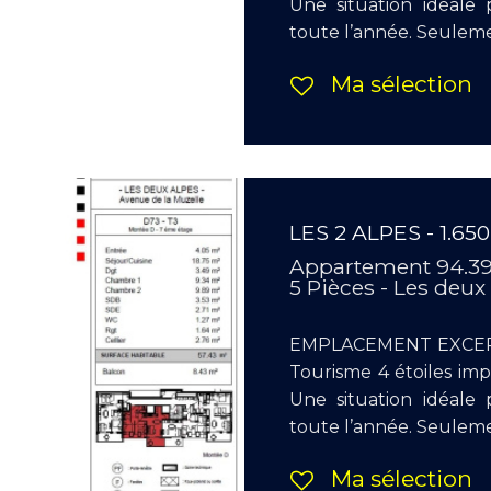
Une situation idéale 
toute l’année. Seulemen
Ma sélection
LES 2 ALPES - 1.65
Appartement 94.3
5 Pièces - Les deux
EMPLACEMENT EXCEPT
Tourisme 4 étoiles i
Une situation idéale 
toute l’année. Seulemen
Ma sélection