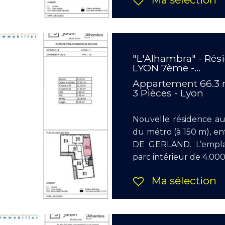
"L'Alhambra" - Rés
LYON 7ème -...
Appartement 66.3
3 Pièces - Lyon
Nouvelle résidence a
du métro (à 150 m), e
DE GERLAND. L’empla
parc intérieur de 4.000
Ma sélection