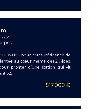
EN S
0 m
Surface
6 m²
Pièces :
 alpes
Chambr
IONNEL pour cette Résidence de
mplantée au cœur même des 2 Alpes.
pour profiter d’une station qui vit
t 52...
517 000 €
EN S