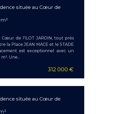
idence située au Cœur de
Surface
Pièces :
 m²
Chambr
u Cœur de l’ILOT JARDIN, tout près
ntre la Place JEAN MACE et le STADE
cement est exceptionnel avec un
 m². Une...
312 000 €
EN S
idence située au Cœur de
Surface
Pièces :
 m²