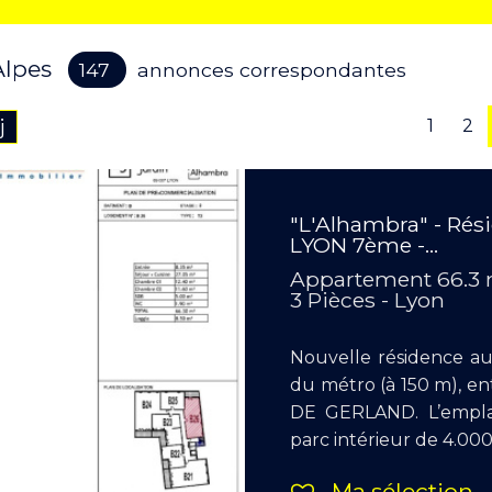
 Alpes
147
annonces correspondantes
j
1
2
"L'Alhambra" - Rés
LYON 7ème -...
Appartement 66.3
3 Pièces - Lyon
Nouvelle résidence a
du métro (à 150 m), e
DE GERLAND. L’empla
parc intérieur de 4.000
Ma sélection