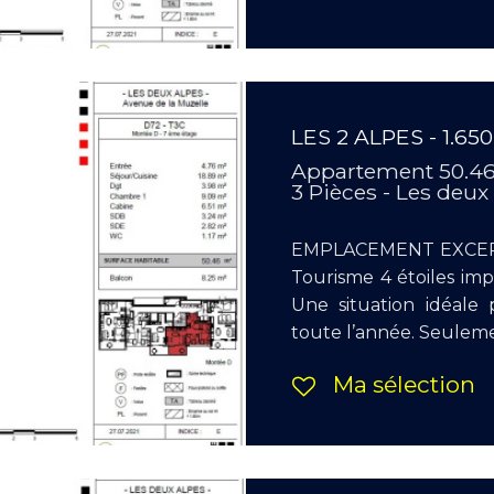
LES 2 ALPES - 1.65
Appartement 50.4
3 Pièces - Les deux
EMPLACEMENT EXCEPT
Tourisme 4 étoiles i
Une situation idéale 
toute l’année. Seulemen
Ma sélection