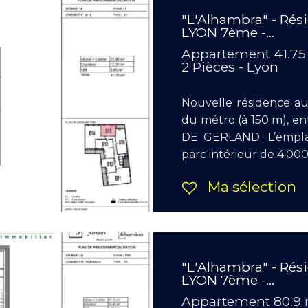
"L'Alhambra" - Rés
LYON 7ème -...
Appartement 41.75
2 Pièces - Lyon
Nouvelle résidence a
du métro (à 150 m), e
DE GERLAND. L’empla
parc intérieur de 4.000
Ma sélection
"L'Alhambra" - Rés
LYON 7ème -...
Appartement 80.9