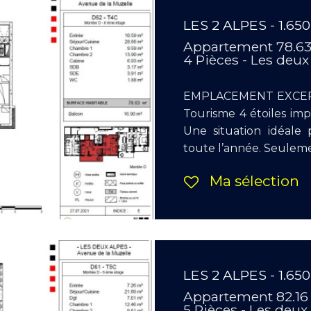
LES 2 ALPES - 1.65
Appartement 78.6
4 Pièces - Les deux
EMPLACEMENT EXCEPT
Tourisme 4 étoiles i
Une situation idéale 
toute l’année. Seulemen
Ma sélection
LES 2 ALPES - 1.65
Appartement 82.16
5 Pièces - Les deux