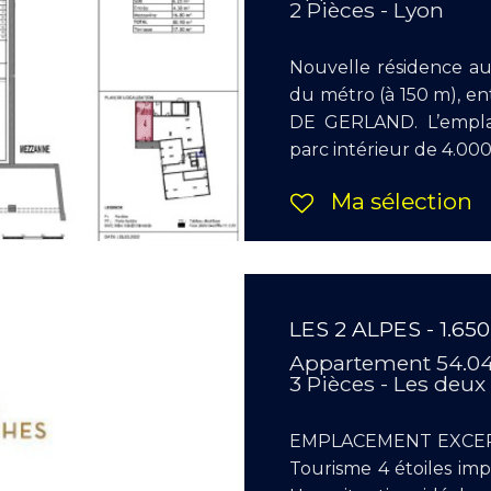
2 Pièces - Lyon
Nouvelle résidence a
du métro (à 150 m), e
DE GERLAND. L’empla
parc intérieur de 4.000
Ma sélection
LES 2 ALPES - 1.65
Appartement 54.0
3 Pièces - Les deux
EMPLACEMENT EXCEPT
Tourisme 4 étoiles i