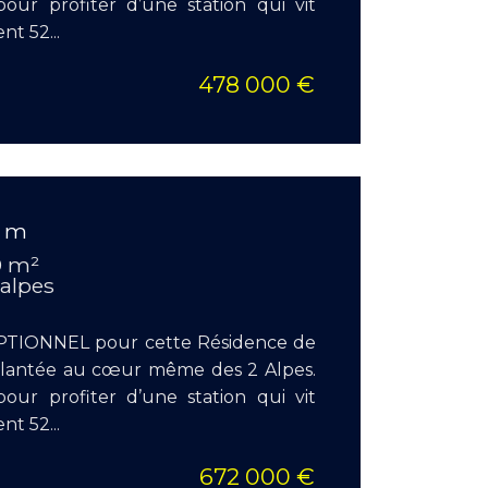
pour profiter d’une station qui vit
t 52...
478 000 €
EN S
0 m
Surface
9 m²
Pièces :
 alpes
Chambr
IONNEL pour cette Résidence de
mplantée au cœur même des 2 Alpes.
pour profiter d’une station qui vit
t 52...
672 000 €