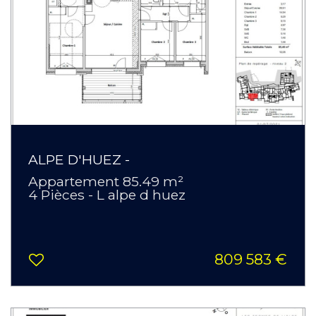
ALPE D'HUEZ -
Appartement 85.49 m²
4 Pièces - L alpe d huez
809 583 €