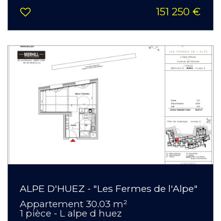
151 250 €
ALPE D'HUEZ - "Les Fermes de l'Alpe"
Appartement 30.03 m²
1 pièce - L alpe d huez