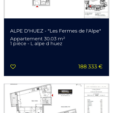
ALPE D'HUEZ - "Les Fermes de l'Alpe"
Appartement 30.03 m²
1 pièce - L alpe d huez
188 333 €