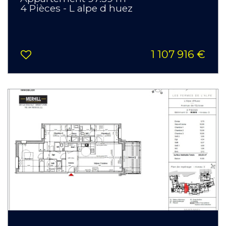
4 Pièces - L alpe d huez
1 107 916 €